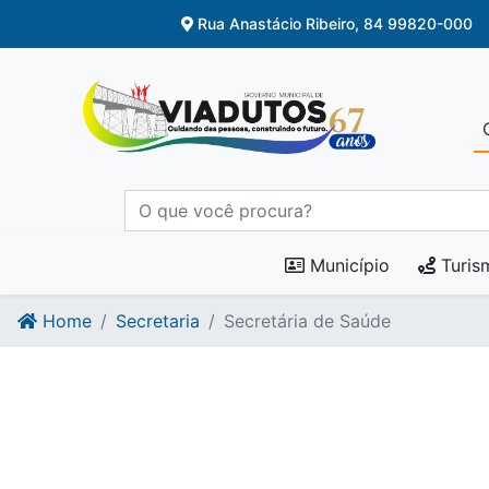
Ir para o conteúdo
Ir para o fim do conteúdo
Rua Anastácio Ribeiro, 84 99820-000
Município
Turis
Home
Secretaria
Secretária de Saúde