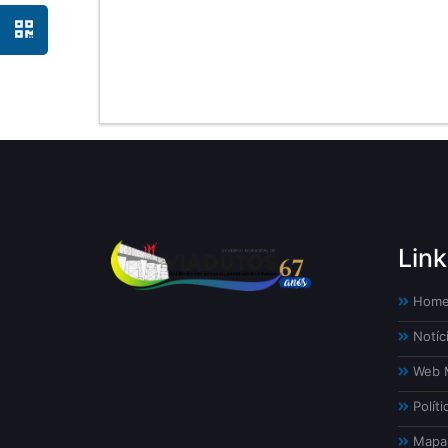
Link
Hom
Notíc
Web M
Políti
Mapa 