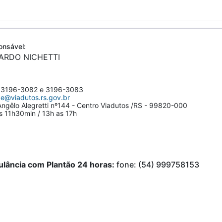
nsável:
ARDO NICHETTI
 3196-3082 e 3196-3083
e@viadutos.rs.gov.br
ngêlo Alegretti nº144 - Centro Viadutos /RS - 99820-000
 11h30min / 13h as 17h
lância com Plantão 24 horas:
fone: (54) 999758153