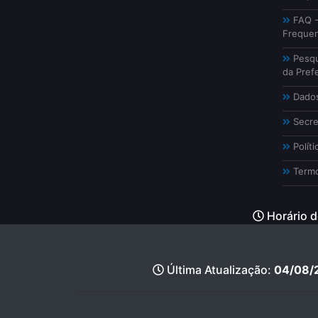
FAQ -
Freque
Pesqu
da Prefe
Dados
Secre
Políti
Termo
Horário d
Última Atualização:
04/08/