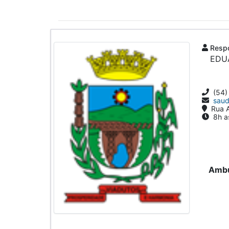
Respo
EDU
(54)
saud
Rua A
8h as
Ambu