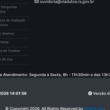
ouvidoria@viadutos.rs.gov.br
 Perguntas
ntes
isa de Avaliação
itura
 Abertos
tarias
ca de Cookies
 de Uso
e Atendimento: Segunda à Sexta, 8h - 11h30min e das 13
2026 14:01:56
Versão d
XFind.inc
© Copyright 2026, All Rights Reserved by
.