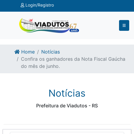
Ir para o conteúdo
Ir para o fim do conteúdo
Login/Registro
Home
Notícias
Confira os ganhadores da Nota Fiscal Gaúcha
do mês de junho.
Notícias
Prefeitura de Viadutos - RS